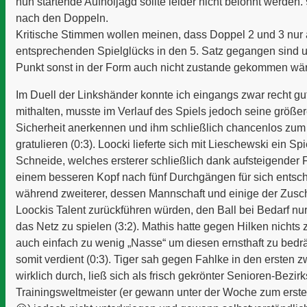
nun startende Aufholjagd sollte leider nicht belohnt werden. 
nach den Doppeln.
Kritische Stimmen wollen meinen, dass Doppel 2 und 3 nur
entsprechenden Spielglücks in den 5. Satz gegangen sind
Punkt sonst in der Form auch nicht zustande gekommen wär
Im Duell der Linkshänder konnte ich eingangs zwar recht gu
mithalten, musste im Verlauf des Spiels jedoch seine größe
Sicherheit anerkennen und ihm schließlich chancenlos zum
gratulieren (0:3). Loocki lieferte sich mit Lieschewski ein Sp
Schneide, welches ersterer schließlich dank aufsteigender
einem besseren Kopf nach fünf Durchgängen für sich entsc
während zweiterer, dessen Mannschaft und einige der Zusch
Loockis Talent zurückführen würden, den Ball bei Bedarf nur
das Netz zu spielen (3:2). Mathis hatte gegen Hilken nichts 
auch einfach zu wenig „Nasse“ um diesen ernsthaft zu bedr
somit verdient (0:3). Tiger sah gegen Fahlke in den ersten z
wirklich durch, ließ sich als frisch gekrönter Senioren-Bezir
Trainingsweltmeister (er gewann unter der Woche zum erst