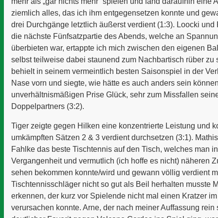
mehr als „gar nichts mehr“ spielen und fand daraufhin eine A
ziemlich alles, das ich ihm entgegensetzen konnte und gew
drei Durchgänge letztlich äußerst verdient (1:3). Loocki und
die nächste Fünfsatzpartie des Abends, welche an Spannu
überbieten war, ertappte ich mich zwischen den eigenen B
selbst teilweise dabei staunend zum Nachbartisch rüber zu
behielt in seinem vermeintlich besten Saisonspiel in der Ve
Nase vorn und siegte, wie hätte es auch anders sein können
unverhältnismäßigen Prise Glück, sehr zum Missfallen sei
Doppelpartners (3:2).
Tiger zeigte gegen Hilken eine konzentrierte Leistung und k
umkämpften Sätzen 2 & 3 verdient durchsetzen (3:1). Mathi
Fahlke das beste Tischtennis auf den Tisch, welches man in
Vergangenheit und vermutlich (ich hoffe es nicht) näheren Z
sehen bekommen konnte/wird und gewann völlig verdient mi
Tischtennisschläger nicht so gut als Beil herhalten musste
erkennen, der kurz vor Spielende nicht mal einen Kratzer i
verursachen konnte. Arne, der nach meiner Auffassung rein s