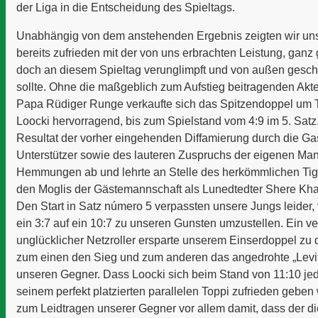
der Liga in die Entscheidung des Spieltags.
Unabhängig von dem anstehenden Ergebnis zeigten wir uns
bereits zufrieden mit der von uns erbrachten Leistung, ganz 
doch an diesem Spieltag verunglimpft und von außen gesc
sollte. Ohne die maßgeblich zum Aufstieg beitragenden Ak
Papa Rüdiger Runge verkaufte sich das Spitzendoppel um
Loocki hervorragend, bis zum Spielstand vom 4:9 im 5. Satz. 
Resultat der vorher eingehenden Diffamierung durch die G
Unterstützer sowie des lauteren Zuspruchs der eigenen Man
Hemmungen ab und lehrte an Stelle des herkömmlichen Tige
den Moglis der Gästemannschaft als Lunedtedter Shere Kha
Den Start in Satz número 5 verpassten unsere Jungs leider
ein 3:7 auf ein 10:7 zu unseren Gunsten umzustellen. Ein ve
unglücklicher Netzroller ersparte unserem Einserdoppel zu 
zum einen den Sieg und zum anderen das angedrohte „Levit
unseren Gegner. Dass Loocki sich beim Stand von 11:10 jed
seinem perfekt platzierten parallelen Toppi zufrieden geben w
zum Leidtragen unserer Gegner vor allem damit, dass der 