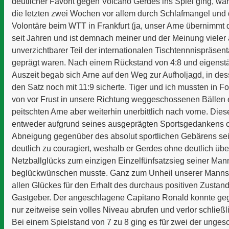
deutlicher Favorit gegen Volcano Gerdes ins Spiel ging, w
die letzten zwei Wochen vor allem durch Schlafmangel und 
Volontäre beim WTT in Frankfurt (ja, unser Arne übernimmt 
seit Jahren und ist demnach meiner und der Meinung vieler 
unverzichtbarer Teil der internationalen Tischtennnispräsen
geprägt waren. Nach einem Rückstand von 4:8 und eigens
Auszeit begab sich Arne auf den Weg zur Aufholjagd, in des
den Satz noch mit 11:9 sicherte. Tiger und ich mussten in F
von vor Frust in unsere Richtung weggeschossenen Bällen 
peitschten Arne aber weiterhin unerbittlich nach vorne. Dies
entweder aufgrund seines ausgeprägten Sportsgedankens o
Abneigung gegenüber des absolut sportlichen Gebärens s
deutlich zu couragiert, weshalb er Gerdes ohne deutlich üb
Netzballglücks zum einzigen Einzelfünfsatzsieg seiner Man
beglückwünschen musste. Ganz zum Unheil unserer Mannsch
allen Glückes für den Erhalt des durchaus positiven Zustand
Gastgeber. Der angeschlagene Capitano Ronald konnte geg
nur zeitweise sein volles Niveau abrufen und verlor schließli
Bei einem Spielstand von 7 zu 8 ging es für zwei der unge