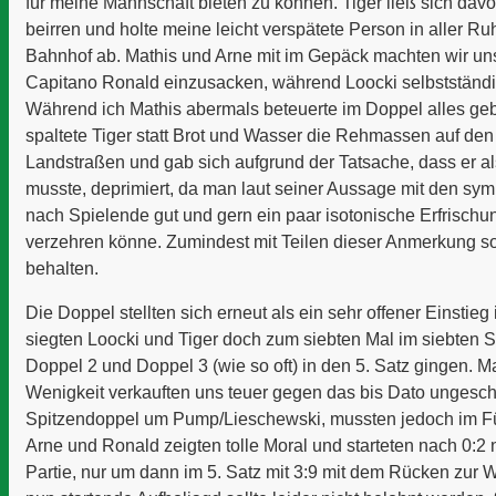
für meine Mannschaft bieten zu können. Tiger ließ sich davo
beirren und holte meine leicht verspätete Person in aller R
Bahnhof ab. Mathis und Arne mit im Gepäck machten wir u
Capitano Ronald einzusacken, während Loocki selbstständi
Während ich Mathis abermals beteuerte im Doppel alles ge
spaltete Tiger statt Brot und Wasser die Rehmassen auf de
Landstraßen und gab sich aufgrund der Tatsache, dass er al
musste, deprimiert, da man laut seiner Aussage mit den sy
nach Spielende gut und gern ein paar isotonische Erfrisch
verzehren könne. Zumindest mit Teilen dieser Anmerkung sol
behalten.
Die Doppel stellten sich erneut als ein sehr offener Einstieg i
siegten Loocki und Tiger doch zum siebten Mal im siebten 
Doppel 2 und Doppel 3 (wie so oft) in den 5. Satz gingen. 
Wenigkeit verkauften uns teuer gegen das bis Dato ungesc
Spitzendoppel um Pump/Lieschewski, mussten jedoch im Fün
Arne und Ronald zeigten tolle Moral und starteten nach 0:2 n
Partie, nur um dann im 5. Satz mit 3:9 mit dem Rücken zur 