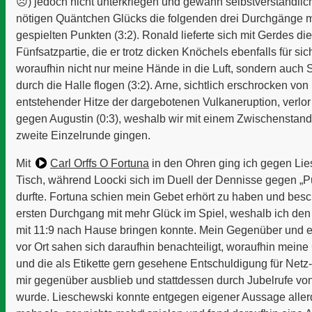
☹️) jedoch nicht unterkriegen und gewann selbstverständli
nötigen Quäntchen Glücks die folgenden drei Durchgänge m
gespielten Punkten (3:2). Ronald lieferte sich mit Gerdes di
Fünfsatzpartie, die er trotz dicken Knöchels ebenfalls für sic
woraufhin nicht nur meine Hände in die Luft, sondern auch 
durch die Halle flogen (3:2). Arne, sichtlich erschrocken von
entstehender Hitze der dargebotenen Vulkaneruption, verlor g
gegen Augustin (0:3), weshalb wir mit einem Zwischenstand 
zweite Einzelrunde gingen.
Mit
Carl Orffs O Fortuna
in den Ohren ging ich gegen Li
Tisch, während Loocki sich im Duell der Dennisse gegen „
durfte. Fortuna schien mein Gebet erhört zu haben und bes
ersten Durchgang mit mehr Glück im Spiel, weshalb ich den
mit 11:9 nach Hause bringen konnte. Mein Gegenüber und e
vor Ort sahen sich daraufhin benachteiligt, woraufhin meine
und die als Etikette gern gesehene Entschuldigung für Netz
mir gegenüber ausblieb und stattdessen durch Jubelrufe von
wurde. Lieschewski konnte entgegen eigener Aussage aller