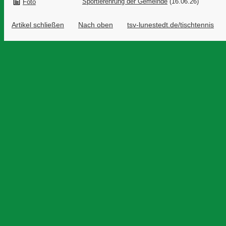
Sportlerehrung der Gemeinde
(16.06.26)
Foto
Artikel schließen
Nach oben
tsv-lunestedt.de/tischtennis