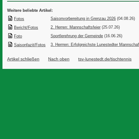
Weitere beliebte Artikel:
Saisonvorbereitung in Grenzau 2026
(04.08.26)
Fotos
2. Herren: Mannschaftsfeier
(25.07.26)
Bericht/Fotos
Sportlerehrung der Gemeinde
(16.06.26)
Foto
3. Herrren: Erfolgreichste Lunestedter Mannschaf
Saisonfazit/Fotos
Artikel schließen
Nach oben
tsv-lunestedt.de/tischtennis