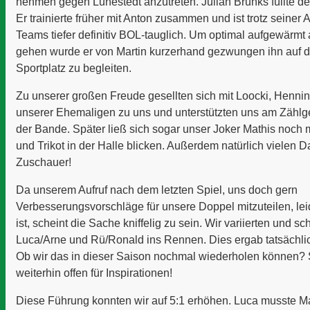
nehmen gegen Lunestedt anzutreten. Julian Brunks füllte de
Er trainierte früher mit Anton zusammen und ist trotz seiner 
Teams tiefer definitiv BOL-tauglich. Um optimal aufgewärmt 
gehen wurde er von Martin kurzerhand gezwungen ihn auf 
Sportplatz zu begleiten.
Zu unserer großen Freude gesellten sich mit Loocki, Henni
unserer Ehemaligen zu uns und unterstützten uns am Zähl
der Bande. Später ließ sich sogar unser Joker Mathis noch 
und Trikot in der Halle blicken. Außerdem natürlich vielen 
Zuschauer!
Da unserem Aufruf nach dem letzten Spiel, uns doch gern
Verbesserungsvorschläge für unsere Doppel mitzuteilen, lei
ist, scheint die Sache kniffelig zu sein. Wir variierten und sch
Luca/Arne und Rü/Ronald ins Rennen. Dies ergab tatsächli
Ob wir das in dieser Saison nochmal wiederholen können? 
weiterhin offen für Inspirationen!
Diese Führung konnten wir auf 5:1 erhöhen. Luca musste M