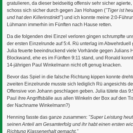
gratulieren, da dieser beidseitig offensiv sehr sicher agierte
schoss sich sicher durch gegen Jan Hohagen (
"Tiger ist he
und hat den Killerinstinkt!"
) und ich konnte meine 2:0-Führ
Lühmann immerhin im Fünften nach Hause retten.
Da die folgenden drei Einzel verloren gingen schrumpfte u
der ersten Einzelrunde auf 5:4. Rü unterlag im Abwehrduell
Julia feuerte beeindruckend viele Vorhände gegen Julians 
Blockwand, ehe es im Fünften 9:11 stand, und Ronald konn
14-jährigen Paul Winkelmann nicht oft genug knacken.
Bevor das Spiel in die falsche Richtung kippen konnte dreht
zweiten Einzelrunde musste sich lediglich Rü angesichts de
Offensive von Johann geschlagen geben. Julia tütete das 9:5
Paul ihre Angriffsbälle aus allen Winkeln der Box auf den T
der Nachname Winkelmann?)
Henning fasste das ganze zusammen:
"Super Leistung heut
seinen Anteil am Gesamterfolg und ihr habt einen ersten wich
Richtung Klassenerhalt gemacht."