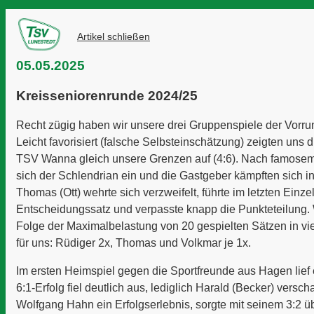
Artikel schließen
05.05.2025
Kreisseniorenrunde 2024/25
Recht zügig haben wir unsere drei Gruppenspiele der Vorrun
Leicht favorisiert (falsche Selbsteinschätzung) zeigten uns
TSV Wanna
gleich unsere Grenzen auf (4:6). Nach famosem 
sich der Schlendrian ein und die Gastgeber kämpften sich in
Thomas (Ott) wehrte sich verzweifelt, führte im letzten Einzel
Entscheidungssatz und verpasste knapp die Punkteteilung.
Folge der Maximalbelastung von 20 gespielten Sätzen in vi
für uns: Rüdiger 2x, Thomas und Volkmar je 1x.
Im ersten Heimspiel gegen die Sportfreunde aus Hagen lief 
6:1-Erfolg fiel deutlich aus, lediglich
Harald (Becker)
verscha
Wolfgang Hahn
ein Erfolgserlebnis, sorgte mit seinem 3:2 ü