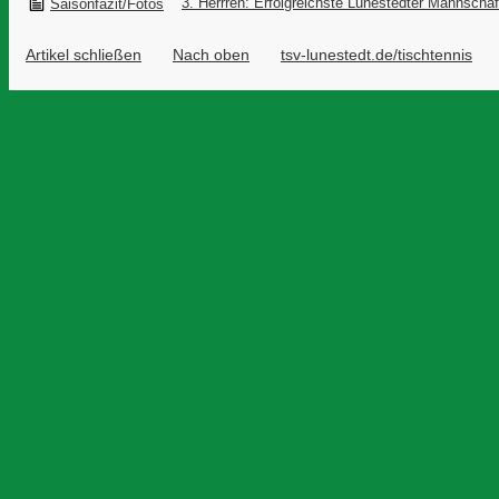
3. Herrren: Erfolgreichste Lunestedter Mannschaf
Saisonfazit/Fotos
Artikel schließen
Nach oben
tsv-lunestedt.de/tischtennis