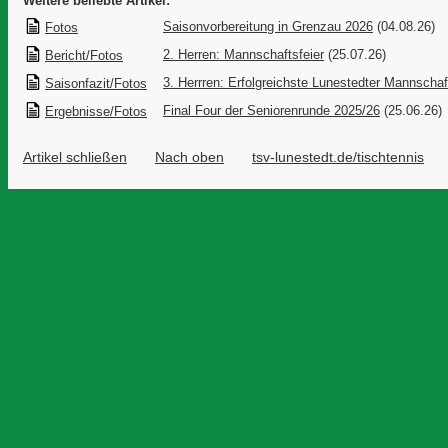
Weitere beliebte Artikel:
Saisonvorbereitung in Grenzau 2026
(04.08.26)
Fotos
2. Herren: Mannschaftsfeier
(25.07.26)
Bericht/Fotos
3. Herrren: Erfolgreichste Lunestedter Mannschaf
Saisonfazit/Fotos
Final Four der Seniorenrunde 2025/26
(25.06.26)
Ergebnisse/Fotos
Artikel schließen
Nach oben
tsv-lunestedt.de/tischtennis