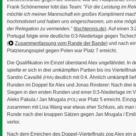
Frank Schönemeier lobt das Team:
"Für die Leistung im Rel
möchte ich meiner Mannschaft ein großes Kompliment machen
hochmotiviert und haben uns eingeschworen, um eine mögl
der Relegation zu vermeiden."
(
tischtennis.de
). Auf einen 3
Portugal folgte eine deutliche 0:3-Niederlage gegen Tschech
(
Zusammenfassung
vom Rande der Bande
) und nach ei
Platzierungsspiel gegen Polen war Platz 7 erreicht.
Die Qualifikation im Einzel überstand Alex ungefährdet. In 
spielte er sich in drei umkämpften Partien bis ins Viertelfina
Sandro Cavaillé
deutlich mit 0:4. Ähnlich umkämpft lief
(FRA)
Runden im Doppel für Alex und Jonas Rinderer: Nach drei t
Siegen in den ersten Runden und einer 0:3-Niederlage im Vi
Aleks Pakula
/
Jan Mrugala
war Platz 5 erreicht. Einzi
(POL)
zusammen mit Lisa Wang war etwas eher Schluss, als man i
Runde nach drei knappen Sätzen gegen
Jan Mrugala
/
Emil
verlor.
Nach dem Erreichen des Doppel-Viertelfinals zog Alex ein p