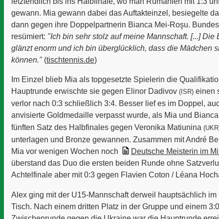
letztendlich bis ins Halbfinale, wo man Rumänien mit 1:3 u
gewann. Mia gewann dabei das Auftakteinzel, besiegelte d
dann gegen ihre Doppelpartnerin Bianca Mei-Roşu. Bundest
resümiert:
"Ich bin sehr stolz auf meine Mannschaft. [...] Di
glänzt enorm und ich bin überglücklich, dass die Mädchen 
können."
(
tischtennis.de
)
Im Einzel blieb Mia als topgesetzte Spielerin die Qualifikation
Hauptrunde erwischte sie gegen Elinor Dadivov
einen s
(ISR)
verlor nach 0:3 schließlich 3:4. Besser lief es im Doppel, a
anvisierte Goldmedaille verpasst wurde, als Mia und Bianc
fünften Satz des Halbfinales gegen
Veronika Matiunina
(UKR
unterlagen und Bronze gewannen. Zusammen mit André Ber
Mia vor wenigen Wochen noch
Deutsche
Meisterin im M
überstand das Duo die ersten beiden Runde ohne Satzverlus
Achtelfinale aber mit 0:3 gegen
Flavien Coton
/
Léana Hoch
Alex ging mit der U15-Mannschaft derweil hauptsächlich im
Tisch. Nach einem dritten Platz in der Gruppe und einem 3:0
Zwischenrunde gegen die Ukraine war die Hauptrunde errei