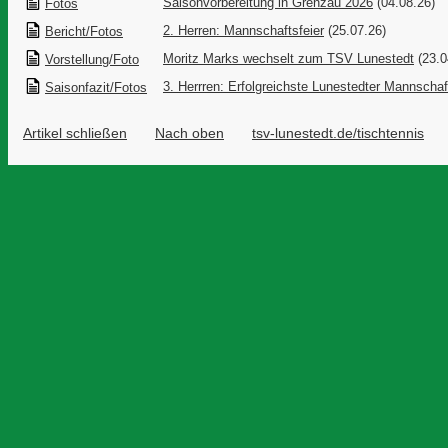
Saisonvorbereitung in Grenzau 2026
(04.08.26)
Fotos
2. Herren: Mannschaftsfeier
(25.07.26)
Bericht/Fotos
Moritz Marks wechselt zum TSV Lunestedt
(23.0
Vorstellung/Foto
3. Herrren: Erfolgreichste Lunestedter Mannschaf
Saisonfazit/Fotos
Artikel schließen
Nach oben
tsv-lunestedt.de/tischtennis