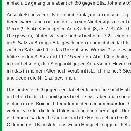
einfach. Es gelang uns aber (ich 3:0 gegen Etta, Johanna 0:
Anschließend wieder Kristin und Paula, die an diesem Tag i
bereit waren, auch nur entfernt an eine Niederlage zu denk
Meike (9, 8, 4), Kristin gegen Ann-Kathrin (8, -5, 7, 3). Als 
Ute gewann, führten wir sage und schreibe mit 7:2! Leider 
im 5. Satz zu 8 knapp Etta geschlagen geben, dabei dachten
zweiten Satz, sie hätte das Rezept raus. Wer weiß, wie es
hätte sie den 3. Satz nicht 17:15 verloren. Aber hätte, hätte, h
mir vorbehalten, den Siegpunkt gegen Ann-Kathrin Hoyer mi
mir das in meinem Alter noch vergönnt ist... ich meine, 3 Si
und gegen die Nr. 1 zu gewinnen.
Das bedeutet: 8:3 gegen den Tabellenführer und somit Platz
im Leben hätte ich damit gerechnet. Es war aber auch soooo
einfach in der Box noch Freudenhüpfer machen
mussten
. 
vielen Dank für die tolle Unterstützung und überhaupt... Nun
erst einmal sacken, bevor das nächste Heimspiel am 05.02
Oldenburger TB ansteht, das wir im Hinspiel knapp mit 6:8 