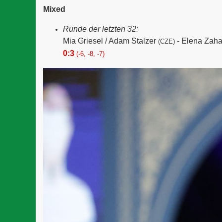
Mixed
Runde der letzten 32:
Mia Griesel / Adam Stalzer
-
Elena Zaha
(CZE)
0:3
(-6, -8, -7)