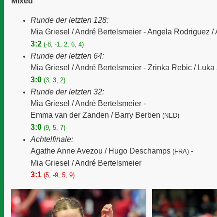
Mixed
Runde der letzten 128:
Mia Griesel / André Bertelsmeier -
Angela Rodriguez /
3:2
(-8, -1, 2, 6, 4)
Runde der letzten 64:
Mia Griesel / André Bertelsmeier -
Zrinka Rebic / Luka
3:0
(3, 3, 2)
Runde der letzten 32:
Mia Griesel / André Bertelsmeier -
Emma van der Zanden / Barry Berben
(NED)
3:0
(9, 5, 7)
Achtelfinale:
Agathe Anne Avezou / Hugo Deschamps
-
(FRA)
Mia Griesel / André Bertelsmeier
3:1
(5, -9, 5, 9)