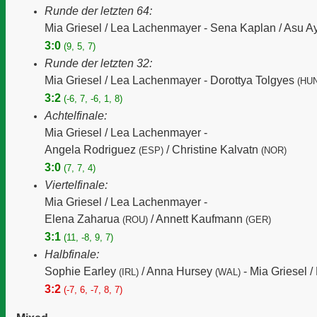
Runde der letzten 64:
Mia Griesel / Lea Lachenmayer -
Sena Kaplan / Asu 
3:0
(9, 5, 7)
Runde der letzten 32:
Mia Griesel / Lea Lachenmayer -
Dorottya Tolgyes
(HUN
3:2
(-6, 7, -6, 1, 8)
Achtelfinale:
Mia Griesel / Lea Lachenmayer -
Angela Rodriguez
/ Christine Kalvatn
(ESP)
(NOR)
3:0
(7, 7, 4)
Viertelfinale:
Mia Griesel / Lea Lachenmayer -
Elena Zaharua
/ Annett Kaufmann
(ROU)
(GER)
3:1
(11, -8, 9, 7)
Halbfinale:
Sophie Earley
/ Anna Hursey
-
Mia Griesel 
(IRL)
(WAL)
3:2
(-7, 6, -7, 8, 7)