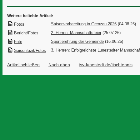
Weitere beliebte Artikel:
Saisonvorbereitung in Grenzau 2026
(04.08.26)
Fotos
2. Herren: Mannschaftsfeier
(25.07.26)
Bericht/Fotos
Sportlerehrung der Gemeinde
(16.06.26)
Foto
3. Herrren: Erfolgreichste Lunestedter Mannschaf
Saisonfazit/Fotos
Artikel schließen
Nach oben
tsv-lunestedt.de/tischtennis